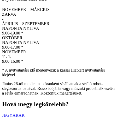
NOVEMBER – MÁRCIUS
ZÁRVA
-
ÁPRILIS – SZEPTEMBER
NAPONTA NYITVA
9
.
0
0
-
1
9
.
0
0
*
OKTÓBER
NAPONTA NYITVA
9
.
0
0
-
1
7
.
0
0
*
NOVEMBER
11. 1.
9
.
0
0
-
1
6
.
0
0
*
* A nyitvatartási idő megegyezik a kassai állatkert nyitvatartási
idejével.
Június 26-tól minden nap óránként sétálhatnak a sétáló robot-
stegosaurus-babával. Rossz időjárás vagy műszaki problémák esetén
a séták elmaradhatnak. Köszönjük megértésüket.
Hová megy legközelebb?
JEGYÁRAK