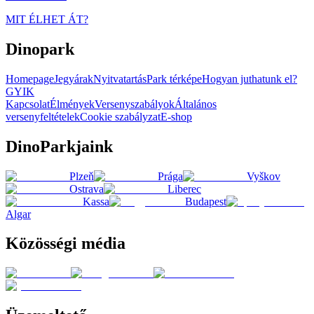
MIT ÉLHET ÁT?
Dinopark
Homepage
Jegyárak
Nyitvatartás
Park térképe
Hogyan juthatunk el?
GYIK
Kapcsolat
Élmények
Versenyszabályok
Általános
versenyfeltételek
Cookie szabályzat
E-shop
DinoParkjaink
Plzeň
Prága
Vyškov
Ostrava
Liberec
Kassa
Budapest
Algar
Közösségi média