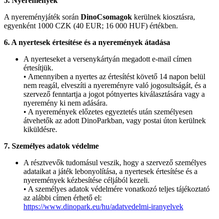
5. Nyeremények
A nyereményjáték során
DinoCsomagok
kerülnek kiosztásra,
egyenként 1000 CZK (40 EUR; 16 000 HUF) értékben.
6. A nyertesek értesítése és a nyeremények átadása
A nyerteseket a versenykártyán megadott e-mail címen
értesítjük.
• Amennyiben a nyertes az értesítést követő 14 napon belül
nem reagál, elveszíti a nyereményre való jogosultságát, és a
szervező fenntartja a jogot pótnyertes kiválasztására vagy a
nyeremény ki nem adására.
• A nyeremények előzetes egyeztetés után személyesen
átvehetők az adott DinoParkban, vagy postai úton kerülnek
kiküldésre.
7. Személyes adatok védelme
A résztvevők tudomásul veszik, hogy a szervező személyes
adataikat a játék lebonyolítása, a nyertesek értesítése és a
nyeremények kézbesítése céljából kezeli.
• A személyes adatok védelmére vonatkozó teljes tájékoztató
az alábbi címen érhető el:
https://www.dinopark.eu/hu/adatvedelmi-iranyelvek