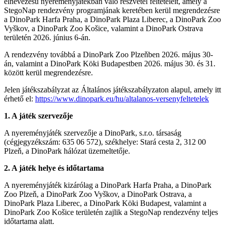
elnevezésű nyereményjátékban való részvétel feltételeit, amely a
StegoNap rendezvény programjának keretében kerül megrendezésre
a DinoPark Harfa Praha, a DinoPark Plaza Liberec, a DinoPark Zoo
Vyškov, a DinoPark Zoo Košice, valamint a DinoPark Ostrava
területén 2026. június 6-án.
A rendezvény továbbá a DinoPark Zoo Plzeňben 2026. május 30-
án, valamint a DinoPark Köki Budapestben 2026. május 30. és 31.
között kerül megrendezésre.
Jelen játékszabályzat az Általános játékszabályzaton alapul, amely itt
érhető el:
https://www.dinopark.eu/hu/altalanos-versenyfeltetelek
1. A játék szervezője
A nyereményjáték szervezője a DinoPark, s.r.o. társaság
(cégjegyzékszám: 635 06 572), székhelye: Stará cesta 2, 312 00
Plzeň, a DinoPark hálózat üzemeltetője.
2. A játék helye és időtartama
A nyereményjáték kizárólag a DinoPark Harfa Praha, a DinoPark
Zoo Plzeň, a DinoPark Zoo Vyškov, a DinoPark Ostrava, a
DinoPark Plaza Liberec, a DinoPark Köki Budapest, valamint a
DinoPark Zoo Košice területén zajlik a StegoNap rendezvény teljes
időtartama alatt.