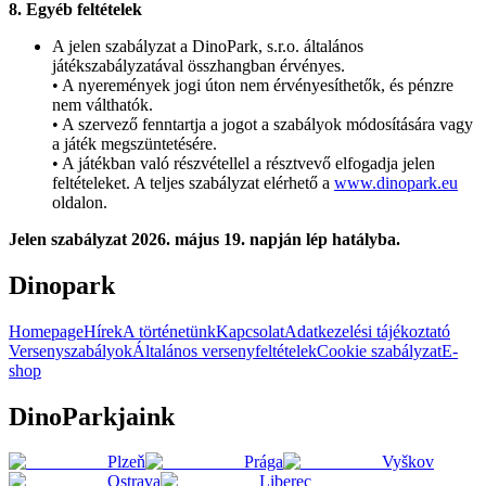
8. Egyéb feltételek
A jelen szabályzat a DinoPark, s.r.o. általános
játékszabályzatával összhangban érvényes.
• A nyeremények jogi úton nem érvényesíthetők, és pénzre
nem válthatók.
• A szervező fenntartja a jogot a szabályok módosítására vagy
a játék megszüntetésére.
• A játékban való részvétellel a résztvevő elfogadja jelen
feltételeket. A teljes szabályzat elérhető a
www.dinopark.eu
oldalon.
Jelen szabályzat 2026. május 19. napján lép hatályba.
Dinopark
Homepage
Hírek
A történetünk
Kapcsolat
Adatkezelési tájékoztató
Versenyszabályok
Általános versenyfeltételek
Cookie szabályzat
E-
shop
DinoParkjaink
Plzeň
Prága
Vyškov
Ostrava
Liberec