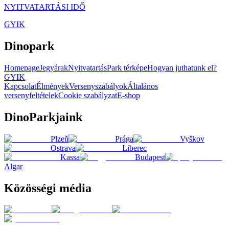
NYITVATARTÁSI IDŐ
GYIK
Dinopark
Homepage
Jegyárak
Nyitvatartás
Park térképe
Hogyan juthatunk el?
GYIK
Kapcsolat
Élmények
Versenyszabályok
Általános
versenyfeltételek
Cookie szabályzat
E-shop
DinoParkjaink
Plzeň
Prága
Vyškov
Ostrava
Liberec
Kassa
Budapest
Algar
Közösségi média