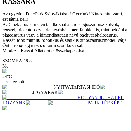
KASSÁRA
Az egyetlen DinoPark Szlovákiában! Gyerünk! Nincs mire várni,
ezt látnia kell!
Az 5 hektáros területen találkozhat a járó stegoszaurusz kölyök, T-
rexszel, triceratopsszal, de kevésbé ismert fajokkal is, mint például a
plateosaurus vagy a kimondhatatlan nevű pachycephalosaurus.
Kassán több mint 80 robotikus és statikus dinoszauruszmodell várja
Önt – rengeteg mezozoikumi szórakozással!
Mindez a Kassai Állatkerttel összekapcsolva!
SZOMBAT
8.8.
Ma
24
°C
tiszta égbolt
NYITVATARTÁSI IDŐ
JEGYÁRAK
HOGYAN JUTHAT EL
HOZZÁNK
PARK TÉRKÉPE