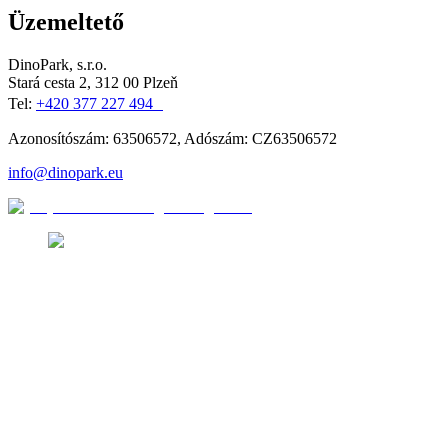
Üzemeltető
DinoPark, s.r.o.
Stará cesta 2, 312 00 Plzeň
Tel:
+420 377 227 494
Azonosítószám: 63506572, Adószám: CZ63506572
info@dinopark.eu