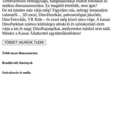
Természetesen életnagyságú, hanghatásokkal ellátott robotikus és
statikus dinoszauruszokra. Ez magától értetődik, nem igaz?
De mi minden más várja még? Figyeljen oda, nehogy lemaradjon
valamiről… 3D mozi, DinoHurrikán, paleontológiai játszótér,
DinoTetoválás, VR Ride – és ezzel még közel sincs vége. A kassai
DinoParkban számos különleges attrakció és szórakoztató elem
várja a kis és nagy DinoRajongókat, amilyeneket máshol nem talál.
Mindez a Kassai Állatkerttel együttműködésben!
TÖBBET AKAROK TUDNI
Több tucat dinoszaurusz
Rendkívüli élmények
Szórakozás és tudás