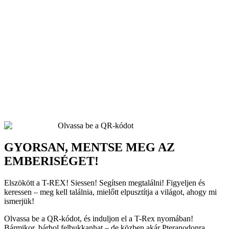
Olvassa be a QR-kódot
GYORSAN, MENTSE MEG AZ
EMBERISÉGET!
Elszökött a T-REX! Siessen! Segítsen megtalálni! Figyeljen és
keressen – meg kell találnia, mielőtt elpusztítja a világot, ahogy mi
ismerjük!
Olvassa be a QR-kódot, és induljon el a T-Rex nyomában!
Bármikor, bárhol felbukkanhat – de közben akár Pteranodonra,