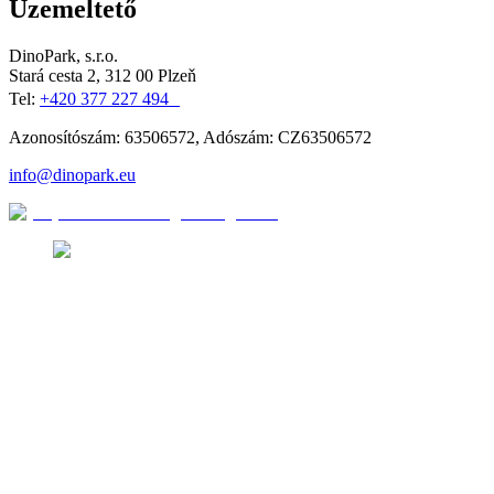
Üzemeltető
DinoPark, s.r.o.
Stará cesta 2, 312 00 Plzeň
Tel:
+420 377 227 494
Azonosítószám: 63506572, Adószám: CZ63506572
info@dinopark.eu