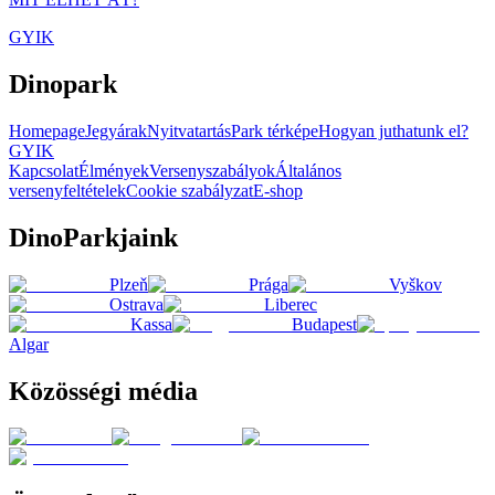
GYIK
Dinopark
Homepage
Jegyárak
Nyitvatartás
Park térképe
Hogyan juthatunk el?
GYIK
Kapcsolat
Élmények
Versenyszabályok
Általános
versenyfeltételek
Cookie szabályzat
E-shop
DinoParkjaink
Plzeň
Prága
Vyškov
Ostrava
Liberec
Kassa
Budapest
Algar
Közösségi média