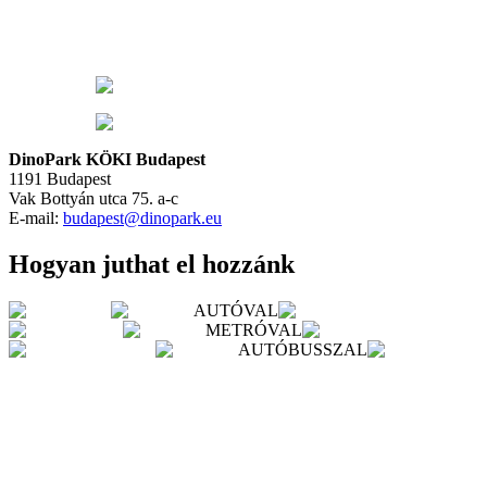
DinoPark KÖKI Budapest
1191 Budapest
Vak Bottyán utca 75. a-c
E-mail:
budapest@dinopark.eu
Hogyan juthat el hozzánk
AUTÓVAL
METRÓVAL
AUTÓBUSSZAL
AUTÓVAL
Google Térkép hivatkozás