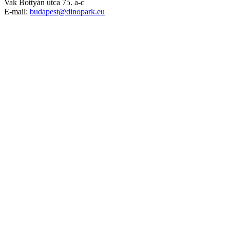
Vak Bottyán utca 75. a-c
E-mail:
budapest@dinopark.eu