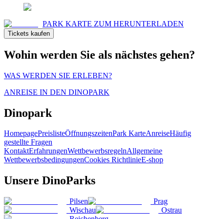
PARK KARTE ZUM HERUNTERLADEN
Tickets kaufen
Wohin werden Sie als nächstes gehen?
WAS WERDEN SIE ERLEBEN?
ANREISE IN DEN DINOPARK
Dinopark
Homepage
Preisliste
Öffnungszeiten
Park Karte
Anreise
Häufig
gestellte Fragen
Kontakt
Erfahrungen
Wettbewerbsregeln
Allgemeine
Wettbewerbsbedingungen
Cookies Richtlinie
E-shop
Unsere DinoParks
Pilsen
Prag
Wischau
Ostrau
Reichenberg