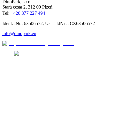
DinoPark, s.r.o.
Stará cesta 2, 312 00 Plzeň
Tel:
+420 377 227 494
Ident. -Nr.: 63506572, Ust – IdNr .: CZ63506572
info@dinopark.eu