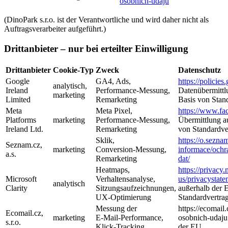
osobnich-udaju
(DinoPark s.r.o. ist der Verantwortliche und wird daher nicht als
Auftragsverarbeiter aufgeführt.)
Drittanbieter – nur bei erteilter Einwilligung
Drittanbieter
Cookie‑Typ
Zweck
Datenschutz
Google
GA4, Ads,
https://policie
analytisch,
Ireland
Performance‑Messung,
Datenübermittl
marketing
Limited
Remarketing
Basis von Stan
Meta
Meta Pixel,
https://www.fa
Platforms
marketing
Performance‑Messung,
Übermittlung a
Ireland Ltd.
Remarketing
von Standardve
Sklik,
https://o.sezna
Seznam.cz,
marketing
Conversion‑Messung,
informace/ochr
a.s.
Remarketing
dat/
Heatmaps,
https://privacy
Microsoft
Verhaltensanalyse,
us/privacystate
analytisch
Clarity
Sitzungsaufzeichnungen,
außerhalb der 
UX‑Optimierung
Standardvertra
Messung der
https://ecomai
Ecomail.cz,
marketing
E‑Mail‑Performance,
osobnich-udaju
s.r.o.
Klick‑Tracking
der EU