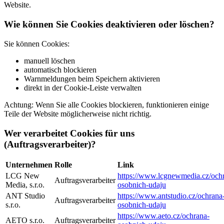
Website.
Wie können Sie Cookies deaktivieren oder löschen?
Sie können Cookies:
manuell löschen
automatisch blockieren
Warnmeldungen beim Speichern aktivieren
direkt in der Cookie‑Leiste verwalten
Achtung: Wenn Sie alle Cookies blockieren, funktionieren einige
Teile der Website möglicherweise nicht richtig.
Wer verarbeitet Cookies für uns
(Auftragsverarbeiter)?
Unternehmen
Rolle
Link
LCG New
https://www.lcgnewmedia.cz/och
Auftragsverarbeiter
Media, s.r.o.
osobnich-udaju
ANT Studio
https://www.antstudio.cz/ochrana
Auftragsverarbeiter
s.r.o.
osobnich-udaju
https://www.aeto.cz/ochrana-
AETO s.r.o.
Auftragsverarbeiter