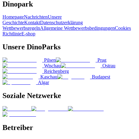
Dinopark
Homepage
Nachrichten
Unsere
Geschichte
Kontakt
Datenschutzerklärung
Wettbewerbsregeln
Allgemeine Wettbewerbsbedingungen
Cookies
Richtlinie
E-shop
Unsere DinoParks
Pilsen
Prag
Wischau
Ostrau
Reichenberg
Kaschau
Budapest
Algar
Soziale Netzwerke
Betreiber