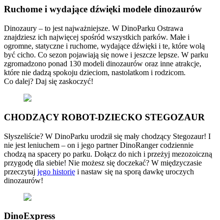
Ruchome i wydające dźwięki modele dinozaurów
Dinozaury – to jest najważniejsze. W DinoParku Ostrawa
znajdziesz ich najwięcej spośród wszystkich parków. Małe i
ogromne, statyczne i ruchome, wydające dźwięki i te, które wolą
być cicho. Co sezon pojawiają się nowe i jeszcze lepsze. W parku
zgromadzono ponad 130 modeli dinozaurów oraz inne atrakcje,
które nie dadzą spokoju dzieciom, nastolatkom i rodzicom.
Co dalej? Daj się zaskoczyć!
CHODZĄCY ROBOT-DZIECKO STEGOZAUR
Słyszeliście? W DinoParku urodził się mały chodzący Stegozaur! I
nie jest leniuchem – on i jego partner DinoRanger codziennie
chodzą na spacery po parku. Dołącz do nich i przeżyj mezozoiczną
przygodę dla siebie! Nie możesz się doczekać? W międzyczasie
przeczytaj
jego historię
i nastaw się na sporą dawkę uroczych
dinozaurów!
DinoExpress