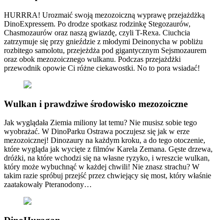
HURRRA! Urozmaić swoją mezozoiczną wyprawę przejażdżką
DinoExpressem. Po drodze spotkasz rodzinkę Stegozaurów,
Chasmozaurów oraz naszą gwiazdę, czyli T-Rexa. Ciuchcia
zatrzymuje się przy gnieździe z młodymi Deinonycha w pobliżu
rozbitego samolotu, przejeżdża pod gigantycznym Sejsmozaurem
oraz obok mezozoicznego wulkanu. Podczas przejażdżki
przewodnik opowie Ci różne ciekawostki. No to pora wsiadać!
Wulkan i prawdziwe środowisko mezozoiczne
Jak wyglądała Ziemia miliony lat temu? Nie musisz sobie tego
wyobrażać. W DinoParku Ostrawa poczujesz się jak w erze
mezozoicznej! Dinozaury na każdym kroku, a do tego otoczenie,
które wygląda jak wycięte z filmów Karela Zemana. Gęste drzewa,
dróżki, na które wchodzi się na własne ryzyko, i wreszcie wulkan,
który może wybuchnąć w każdej chwili! Nie znasz strachu? W
takim razie spróbuj przejść przez chwiejący się most, który właśnie
zaatakowały Pteranodony…