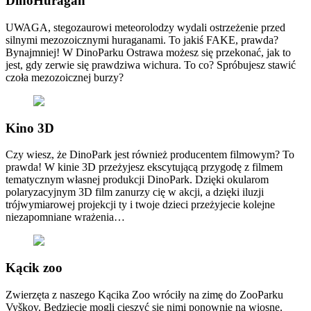
DinoHuragan
UWAGA, stegozaurowi meteorolodzy wydali ostrzeżenie przed
silnymi mezozoicznymi huraganami. To jakiś FAKE, prawda?
Bynajmniej! W DinoParku Ostrawa możesz się przekonać, jak to
jest, gdy zerwie się prawdziwa wichura. To co? Spróbujesz stawić
czoła mezozoicznej burzy?
Kino 3D
Czy wiesz, że DinoPark jest również producentem filmowym? To
prawda! W kinie 3D przeżyjesz ekscytującą przygodę z filmem
tematycznym własnej produkcji DinoPark. Dzięki okularom
polaryzacyjnym 3D film zanurzy cię w akcji, a dzięki iluzji
trójwymiarowej projekcji ty i twoje dzieci przeżyjecie kolejne
niezapomniane wrażenia…
Kącik zoo
Zwierzęta z naszego Kącika Zoo wróciły na zimę do ZooParku
Vyškov. Będziecie mogli cieszyć się nimi ponownie na wiosnę.