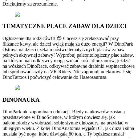
Dziękujemy za zrozumienie.
TEMATYCZNE PLACE ZABAW DLA DZIECI
Ogłoszenie dla rodziców!!! 😊 Chcesz się zrelaksować przy
filiżance kawy, ale dzieci wciąż mają za dużo energii? W DinoPark
Ostrava na dzieci czeka mnóstwo tematycznych placów zabaw
pełnych aktywnej zabawy! Wypróbuj paleontologiczny plac zabaw,
na którym mali odkrywcy mogą szukać kości dinozaurów, jeździć
na wózkach DinoRace, odkrywać zabawne drabinki wspinaczkowe
lub spróbować jazdy na VR Riders. Nie zapomnij udekorować się
DinoTattoos i poćwiczyć celowanie do Haseosaurusa.
DINONAUKA
DinoPark nie zapomina o edukacji. Błędy naukowców zostaną
przedstawione w DinoScience, w którym dowiesz się, jak
paleontolodzy wyobrażali sobie słynne dinozaury, na przykład w
ubiegłym wieku. Z kolei DinoAnatomia wyjaśni Ci, jak duża i silna
musiała być noga, która dźwigała 60 ton, a Ty będziesz musiał