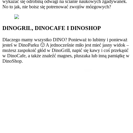
wykazać się odrobiną odwagi na ścianie naukowych zgadywanek.
No to jak, nie boisz się potrenować zwojów mózgowych?
DINOGRIL, DINOCAFE I DINOSHOP
Dlaczego mamy wszystko DINO? Ponieważ to lubimy i ponieważ
jesteś w DinoParku 🙂 A jednocześnie miło jest mieć jasny widok –
możesz zaspokoić głód w DinoGrill, napić się kawy i coś przekąsić
w DinoCafe, a także znaleźć magnes, pluszaka lub inną pamiątkę w
DinoShop.