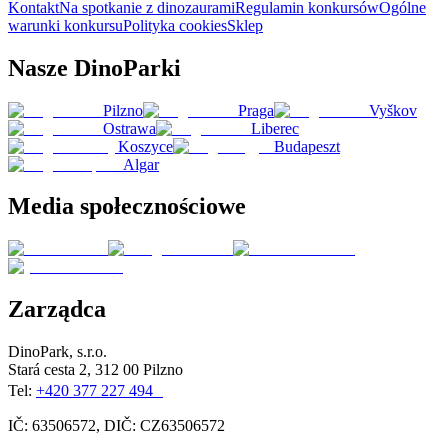
Kontakt
Na spotkanie z dinozaurami
Regulamin konkursów
Ogólne
warunki konkursu
Polityka cookies
Sklep
Nasze DinoParki
Pilzno
Praga
Vyškov
Ostrawa
Liberec
Koszyce
Budapeszt
Algar
Media społecznościowe
Zarządca
DinoPark, s.r.o.
Stará cesta 2, 312 00 Pilzno
Tel:
+420 377 227 494
IČ: 63506572, DIČ: CZ63506572